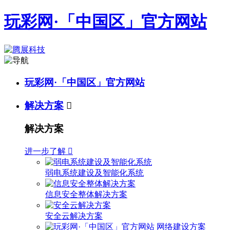
玩彩网·「中国区」官方网站
玩彩网·「中国区」官方网站
解决方案

解决方案
进一步了解

弱电系统建设及智能化系统
信息安全整体解决方案
安全云解决方案