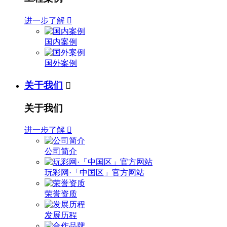
进一步了解

国内案例
国外案例
关于我们

关于我们
进一步了解

公司简介
玩彩网·「中国区」官方网站
荣誉资质
发展历程