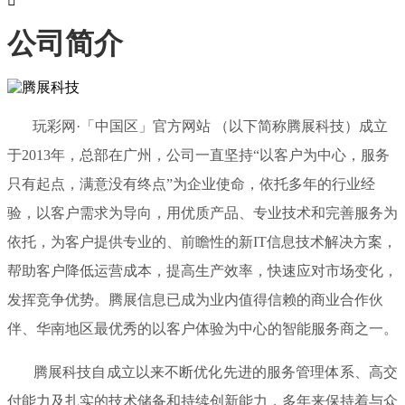

公司简介
玩彩网·「中国区」官方网站 （以下简称腾展科技）成立
于2013年，总部在广州，公司一直坚持“以客户为中心，服务
只有起点，满意没有终点”为企业使命，依托多年的行业经
验，以客户需求为导向，用优质产品、专业技术和完善服务为
依托，为客户提供专业的、前瞻性的新IT信息技术解决方案，
帮助客户降低运营成本，提高生产效率，快速应对市场变化，
发挥竞争优势。腾展信息已成为业内值得信赖的商业合作伙
伴、华南地区最优秀的以客户体验为中心的智能服务商之一。
腾展科技自成立以来不断优化先进的服务管理体系、高交
付能力及扎实的技术储备和持续创新能力，多年来保持着与众