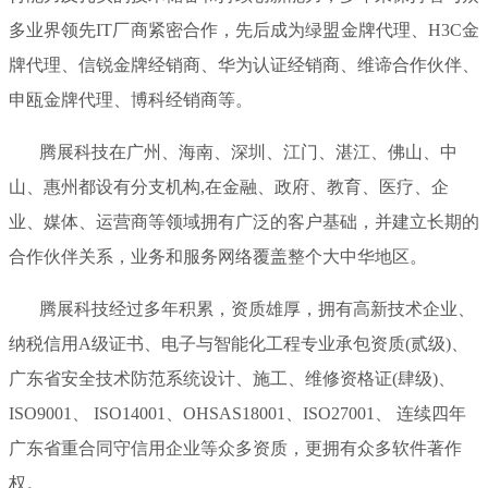
多业界领先IT厂商紧密合作，先后成为绿盟金牌代理、H3C金
牌代理、信锐金牌经销商、华为认证经销商、维谛合作伙伴、
申瓯金牌代理、博科经销商等。
腾展科技在广州、海南、深圳、江门、湛江、佛山、中
山、惠州都设有分支机构,在金融、政府、教育、医疗、企
业、媒体、运营商等领域拥有广泛的客户基础，并建立长期的
合作伙伴关系，业务和服务网络覆盖整个大中华地区。
腾展科技经过多年积累，资质雄厚，拥有高新技术企业、
纳税信用A级证书、电子与智能化工程专业承包资质(贰级)、
广东省安全技术防范系统设计、施工、维修资格证(肆级)、
ISO9001、 ISO14001、OHSAS18001、ISO27001、 连续四年
广东省重合同守信用企业等众多资质，更拥有众多软件著作
权。