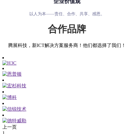
企业价值观
以人为本——责任、合作、共享、感恩。
合作品牌
腾展科技，新ICT解决方案服务商！他们都选择了我们！
上一页
1