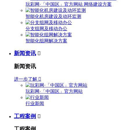
玩彩网·「中国区」官方网站 网络建设方案
智能化机房建设及动环监测
分支组网及移动办公
智能化组网解决方案
新闻资讯

新闻资讯
进一步了解

玩彩网·「中国区」官方网站
行业新闻
工程案例

工程案例