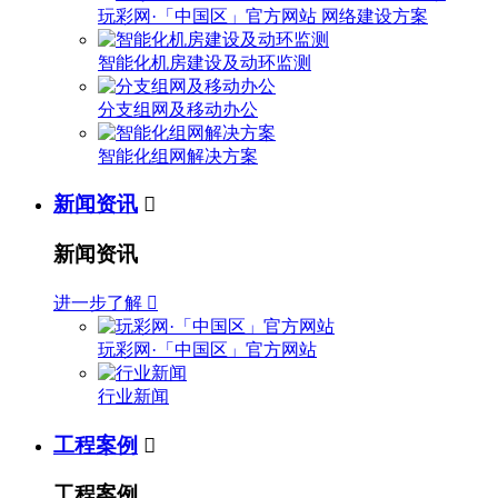
玩彩网·「中国区」官方网站 网络建设方案
智能化机房建设及动环监测
分支组网及移动办公
智能化组网解决方案
新闻资讯

新闻资讯
进一步了解

玩彩网·「中国区」官方网站
行业新闻
工程案例

工程案例