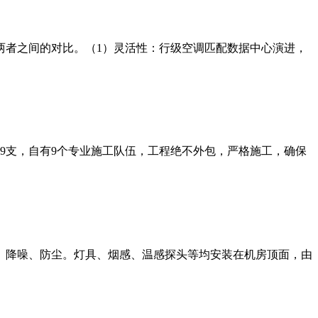
两者之间的对比。（1）灵活性：行级空调匹配数据中心演进，
师9支，自有9个专业施工队伍，工程绝不外包，严格施工，确保
、降噪、防尘。灯具、烟感、温感探头等均安装在机房顶面，由